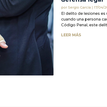
por
Sergio García
|
17/04/
El delito de lesiones e
cuando una persona caus
Código Penal, este delito
LEER MÁS