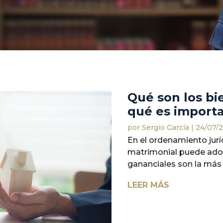
Qué son los bi
qué es import
por
Sergio García
|
24/07/
En el ordenamiento jur
matrimonial puede adop
gananciales son la más
LEER MÁS