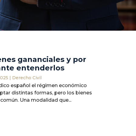
enes gananciales y por
ante entenderlos
2025
|
Derecho Civil
ídico español el régimen económico
tar distintas formas, pero los bienes
 común. Una modalidad que...