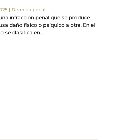
2025
|
Derecho penal
s una infracción penal que se produce
a daño físico o psíquico a otra. En el
 se clasifica en...