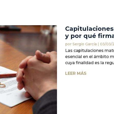
Capitulaciones
y por qué firm
por
Sergio García
|
03/03/
Las capitulaciones matr
esencial en el ámbito m
cuya finalidad es la regu
LEER MÁS