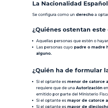
La Nacionalidad Español
Se configura como un
derecho
a optar
¿Quiénes ostentan este
Aquellas personas que estén o hayan
Las personas cuyo
padre o madre h
alguno.
¿Quién ha de formular l
Si el optante es
menor de catorce a
requiere que de una
Autorización
em
emitido por parte del Ministerio Fisca
Si el optante es
mayor de catorce 
Si el optante es
mayor de diecioch