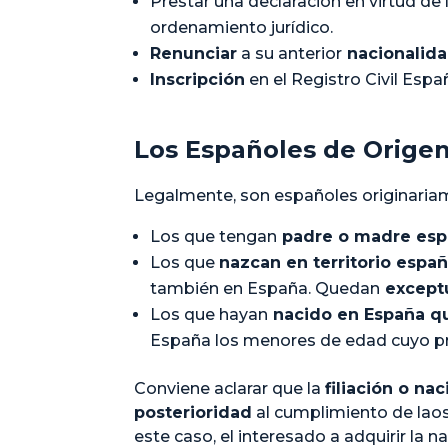
Prestar una declaración en virtud de 
ordenamiento jurídico.
Renunciar
a su anterior
nacionalid
Inscripción
en el Registro Civil Espa
Los Españoles de Orige
Legalmente, son españoles originaria
Los que tengan
padre o madre esp
Los que
nazcan en territorio españ
también en España. Quedan
except
Los que hayan
nacido en España qu
España los menores de edad cuyo pri
Conviene aclarar que la
filiación o n
posterioridad
al cumplimiento de lao
este caso, el interesado a adquirir la 