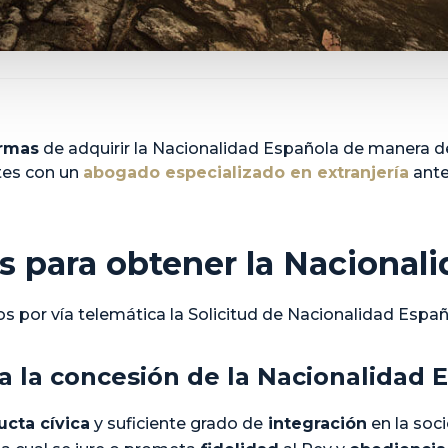
ormas
de adquirir la Nacionalidad Española de manera de
es con un
abogado especializado en extranjería
ante
 para obtener la Nacional
s por vía telemática la Solicitud de Nacionalidad Españ
 la concesión de la Nacionalidad 
cta cívica
y suficiente grado de
integración
en la soc