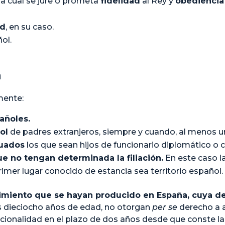
la cual se jure o prometa
fidelidad
al Rey y
obediencia
ad
, en su caso.
ñol.
n
mente:
añoles.
ol
de padres extranjeros, siempre y cuando, al menos u
uados
los que sean hijos de funcionario diplomático o 
e no tengan determinada la filiación.
En este caso l
mer lugar conocido de estancia sea territorio español.
acimiento que se hayan producido en España, cuya d
s dieciocho años de edad, no otorgan
per se
derecho a a
nacionalidad en el plazo de dos años desde que conste la 